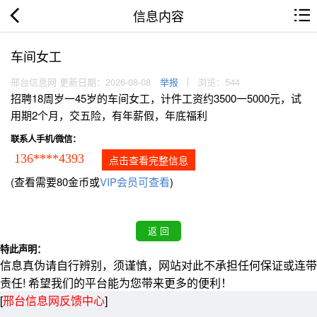
信息内容
车间女工
邢台信息网 更新日期：2026-08-08
举报
浏览：544
招聘18周岁一45岁的车间女工，计件工资约3500一5000元，试
用期2个月，交五险，有年薪假，年底福利
联系人手机/微信：
136****4393
点击查看完整信息
(查看需要80金币或
VIP会员可查看
)
特此声明：
信息真伪请自行辨别，须谨慎，网站对此不承担任何保证或连带
责任! 希望我们的平台能为您带来更多的便利！
[
邢台信息网反馈中心
]